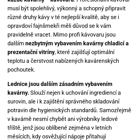
musí být spolehlivý, výkonný a schopný připravit
různé druhy kávy v té nejlepší kvalitě, aby se i
opravdoví fajnšmekři měli důvod se k vám
pravidelně vracet. Mimo profi kávovaru jsou
dalším
nezbytným vybavením kavárny chladicí a
prezentační vitríny
, které zajišťují optimální
teplotu a čerstvost nabízených kavárenských
pochoutek.
Lednice jsou dalším zásadním vybavením
kavárny.
Slouží nejen k uchování ingrediencí a
surovin, ale i k zajištění správného skladování
potravin dle hygienických standardů. Samozřejmě
v kavárně nesmí chybět ani výrobníky ledové
tříště, jenž jsou oblíbené zejména v letních
měsících, kdy osvěžující nápoje přitahují