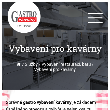
Est. 1996
Vybavení pro kavárny
/
Služby
/
Vybavení restaurací, barů
/
Vybavení pro kavárny
Správné
gastro vybavení kavárny
je základem
úspěšného provozu a ovlivňuje nejen kvalitu